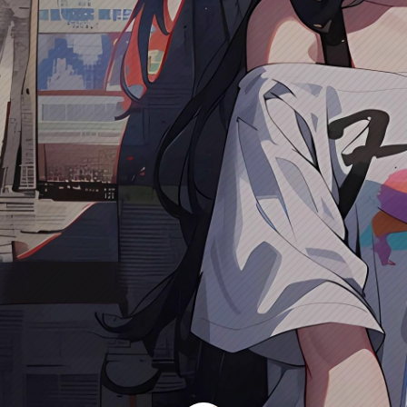
热爱编程
以通俗语言解析技术难点，用代码实践探索数字世界，欢迎各
位大佬交流学习，共同成长。
Ta的统计
文章
评论
关注
粉丝
易墨码记
「易墨码记」是聚焦编程开发与前沿技术的个人博客，分享实战经验、
开源工具与原创教程。以通俗语言解析技术难点，用代码实践探索数字
世界，欢迎各位大佬交流学习，共同成长。
渝ICP备2025074993号-1
本站一些文章来自互联网收集，仅供用于学习和交流，请遵循相关法
律法规。
本站一切资源不代表本站立场，如有侵权/违规/不妥请联系本站删
除，敬请谅解。